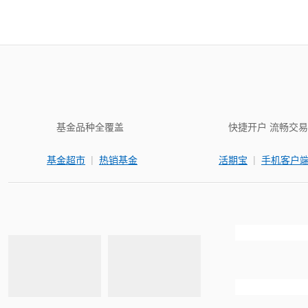
基金品种全覆盖
快捷开户 流畅交易
|
|
基金超市
热销基金
活期宝
手机客户