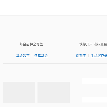
基金品种全覆盖
快捷开户 流畅交易
|
|
基金超市
热销基金
活期宝
手机客户