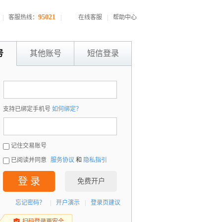
95021
|
客服热线：
|
在线客服
|
帮助中心
号
其他账号
短信登录
：
支持已绑定手机号
如何绑定？
：
记住交易账号
已阅读并同意
服务协议
和
隐私指引
登 录
免费开户
忘记密码？
|
开户演示
|
登录页建议
扫码登录更安全