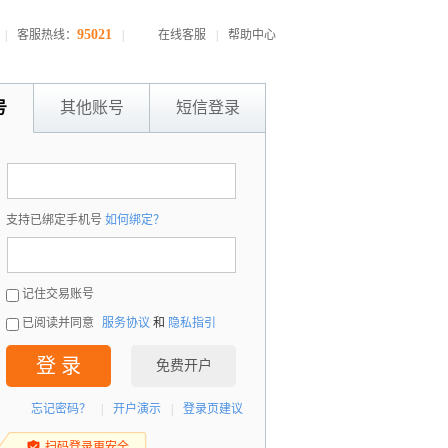
95021
|
客服热线：
|
在线客服
|
帮助中心
号
其他账号
短信登录
：
支持已绑定手机号
如何绑定？
：
记住交易账号
已阅读并同意
服务协议
和
隐私指引
登 录
免费开户
忘记密码？
|
开户演示
|
登录页建议
扫码登录更安全