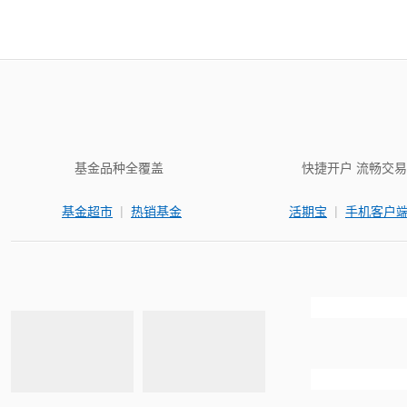
基金品种全覆盖
快捷开户 流畅交易
|
|
基金超市
热销基金
活期宝
手机客户