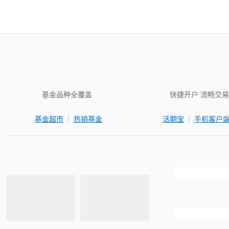
基金品种全覆盖
快捷开户 流畅交易
|
|
基金超市
热销基金
活期宝
手机客户