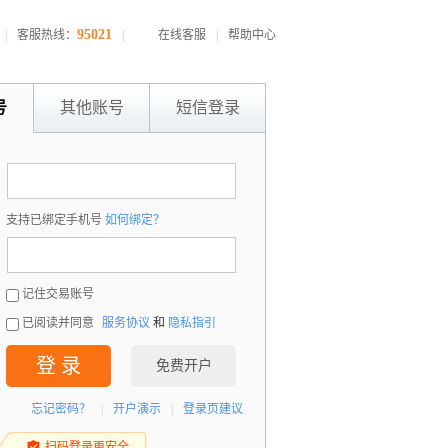
95021
|
客服热线：
|
在线客服
|
帮助中心
号
其他账号
短信登录
：
支持已绑定手机号
如何绑定？
：
记住交易账号
已阅读并同意
服务协议
和
隐私指引
登 录
免费开户
忘记密码？
|
开户演示
|
登录页建议
扫码登录更安全