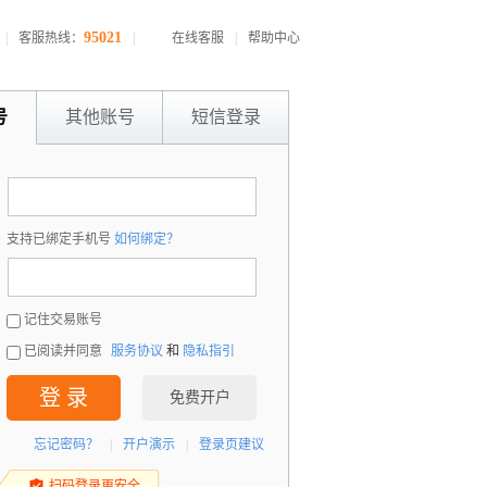
95021
|
客服热线：
|
在线客服
|
帮助中心
号
其他账号
短信登录
：
支持已绑定手机号
如何绑定？
：
记住交易账号
已阅读并同意
服务协议
和
隐私指引
登 录
免费开户
忘记密码？
|
开户演示
|
登录页建议
扫码登录更安全