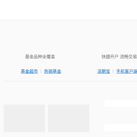
基金品种全覆盖
快捷开户 流畅交易
|
|
基金超市
热销基金
活期宝
手机客户