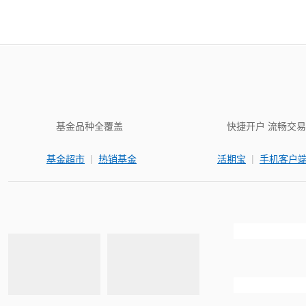
基金品种全覆盖
快捷开户 流畅交易
|
|
基金超市
热销基金
活期宝
手机客户