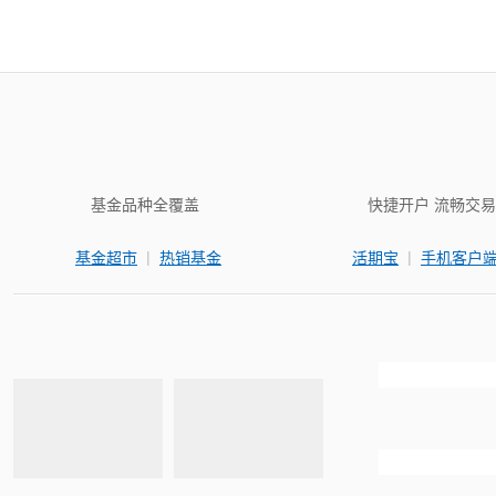
基金品种全覆盖
快捷开户 流畅交易
|
|
基金超市
热销基金
活期宝
手机客户