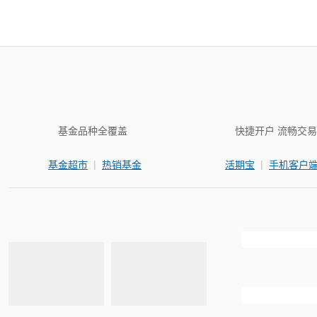
基金品种全覆盖
快捷开户 流畅交易
|
|
基金超市
热销基金
活期宝
手机客户