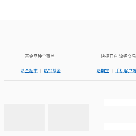
基金品种全覆盖
快捷开户 流畅交易
|
|
基金超市
热销基金
活期宝
手机客户