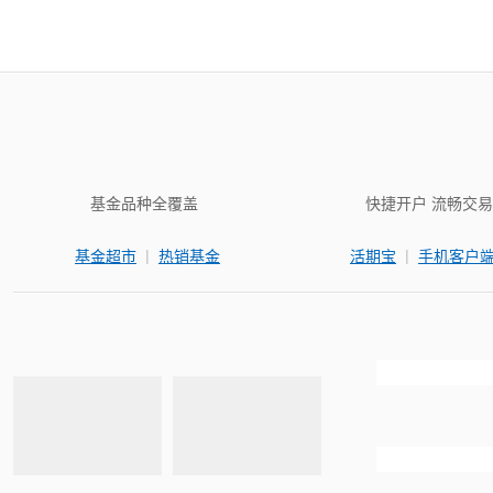
基金品种全覆盖
快捷开户 流畅交易
|
|
基金超市
热销基金
活期宝
手机客户