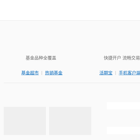
基金品种全覆盖
快捷开户 流畅交易
|
|
基金超市
热销基金
活期宝
手机客户