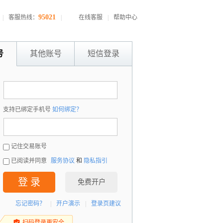
95021
|
客服热线：
|
在线客服
|
帮助中心
号
其他账号
短信登录
：
支持已绑定手机号
如何绑定？
：
记住交易账号
已阅读并同意
服务协议
和
隐私指引
登 录
免费开户
忘记密码？
|
开户演示
|
登录页建议
扫码登录更安全