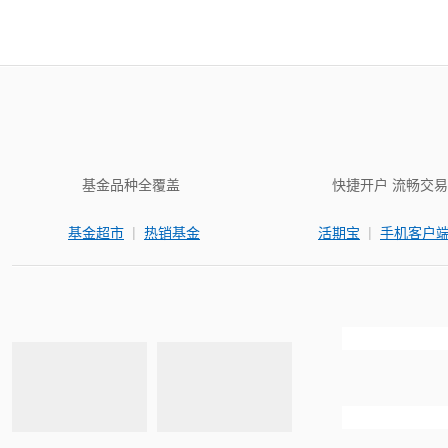
基金品种全覆盖
快捷开户 流畅交易
|
|
基金超市
热销基金
活期宝
手机客户