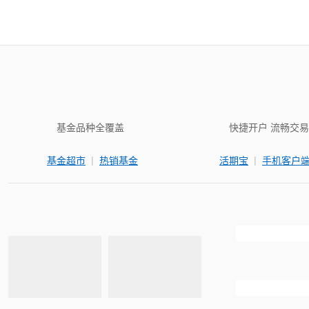
基金品种全覆盖
快捷开户 流畅交易
|
|
基金超市
热销基金
活期宝
手机客户