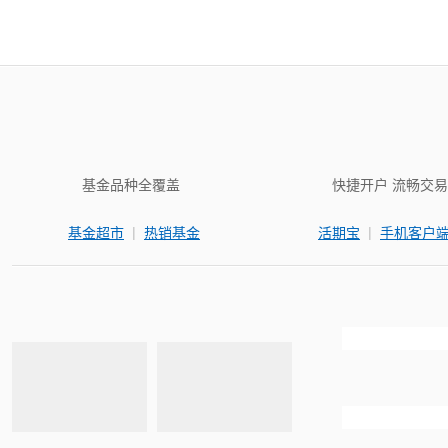
基金品种全覆盖
快捷开户 流畅交易
|
|
基金超市
热销基金
活期宝
手机客户