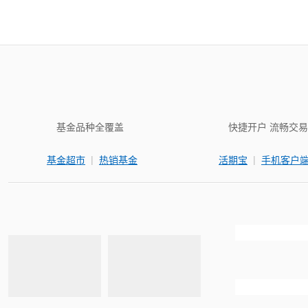
基金品种全覆盖
快捷开户 流畅交易
|
|
基金超市
热销基金
活期宝
手机客户