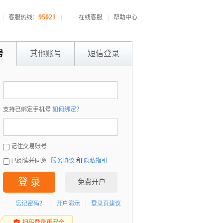
95021
|
客服热线：
|
在线客服
|
帮助中心
号
其他账号
短信登录
：
支持已绑定手机号
如何绑定？
：
记住交易账号
已阅读并同意
服务协议
和
隐私指引
登 录
免费开户
忘记密码？
|
开户演示
|
登录页建议
扫码登录更安全