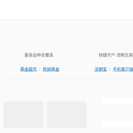
基金品种全覆盖
快捷开户 流畅交易
|
|
基金超市
热销基金
活期宝
手机客户