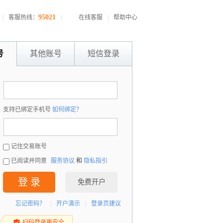
95021
|
客服热线：
|
在线客服
|
帮助中心
号
其他账号
短信登录
：
支持已绑定手机号
如何绑定？
：
记住交易账号
已阅读并同意
服务协议
和
隐私指引
登 录
免费开户
忘记密码？
|
开户演示
|
登录页建议
扫码登录更安全