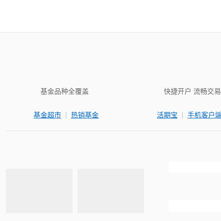
基金品种全覆盖
快捷开户 流畅交易
|
|
基金超市
热销基金
活期宝
手机客户