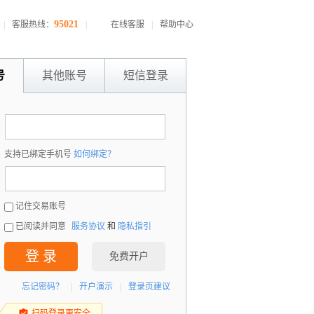
95021
|
客服热线：
|
在线客服
|
帮助中心
号
其他账号
短信登录
：
支持已绑定手机号
如何绑定？
：
记住交易账号
已阅读并同意
服务协议
和
隐私指引
登 录
免费开户
忘记密码？
|
开户演示
|
登录页建议
扫码登录更安全