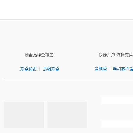
基金品种全覆盖
快捷开户 流畅交易
|
|
基金超市
热销基金
活期宝
手机客户