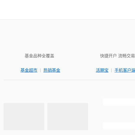
基金品种全覆盖
快捷开户 流畅交易
|
|
基金超市
热销基金
活期宝
手机客户