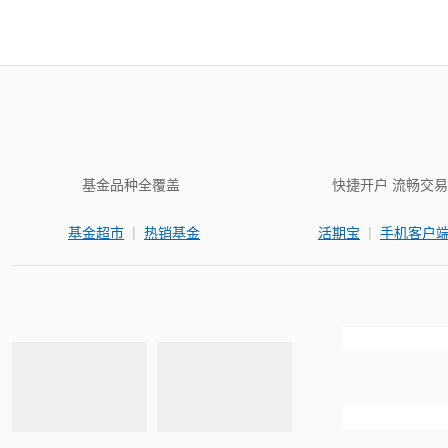
基金品种全覆盖
快捷开户 流畅交易
|
|
基金超市
热销基金
活期宝
手机客户