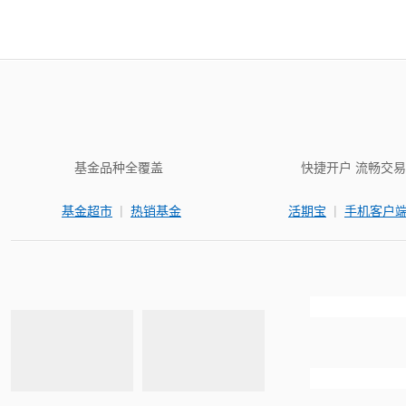
基金品种全覆盖
快捷开户 流畅交易
|
|
基金超市
热销基金
活期宝
手机客户