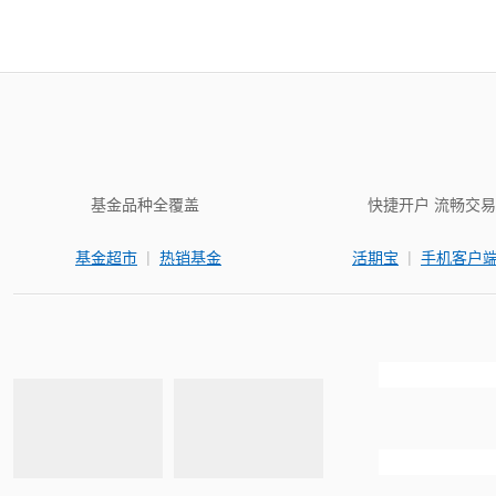
基金品种全覆盖
快捷开户 流畅交易
|
|
基金超市
热销基金
活期宝
手机客户