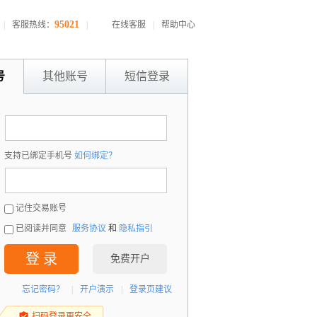
95021
|
客服热线：
|
在线客服
|
帮助中心
号
其他账号
短信登录
：
支持已绑定手机号
如何绑定？
：
记住交易账号
已阅读并同意
服务协议
和
隐私指引
登 录
免费开户
忘记密码？
|
开户演示
|
登录页建议
扫码登录更安全