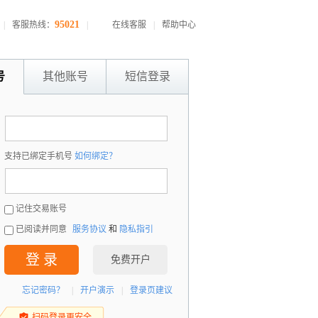
95021
|
客服热线：
|
在线客服
|
帮助中心
号
其他账号
短信登录
：
支持已绑定手机号
如何绑定？
：
记住交易账号
已阅读并同意
服务协议
和
隐私指引
登 录
免费开户
忘记密码？
|
开户演示
|
登录页建议
扫码登录更安全