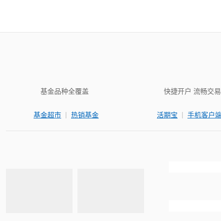
基金品种全覆盖
快捷开户 流畅交易
|
|
基金超市
热销基金
活期宝
手机客户