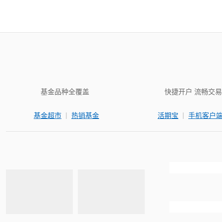
基金品种全覆盖
快捷开户 流畅交易
|
|
基金超市
热销基金
活期宝
手机客户