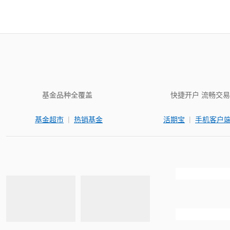
基金品种全覆盖
快捷开户 流畅交易
|
|
基金超市
热销基金
活期宝
手机客户