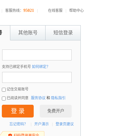
95021
|
客服热线：
|
在线客服
|
帮助中心
号
其他账号
短信登录
：
支持已绑定手机号
如何绑定？
：
记住交易账号
已阅读并同意
服务协议
和
隐私指引
登 录
免费开户
忘记密码？
|
开户演示
|
登录页建议
扫码登录更安全