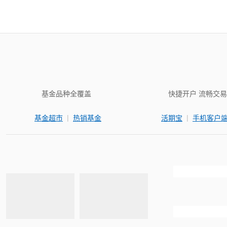
基金品种全覆盖
快捷开户 流畅交易
|
|
基金超市
热销基金
活期宝
手机客户