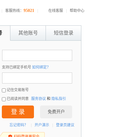
95021
|
客服热线：
|
在线客服
|
帮助中心
号
其他账号
短信登录
：
支持已绑定手机号
如何绑定？
：
记住交易账号
已阅读并同意
服务协议
和
隐私指引
登 录
免费开户
忘记密码？
|
开户演示
|
登录页建议
扫码登录更安全