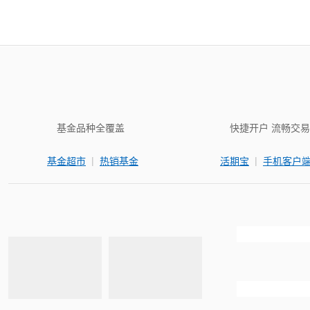
基金品种全覆盖
快捷开户 流畅交易
|
|
基金超市
热销基金
活期宝
手机客户