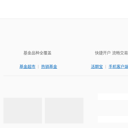
基金品种全覆盖
快捷开户 流畅交易
|
|
基金超市
热销基金
活期宝
手机客户