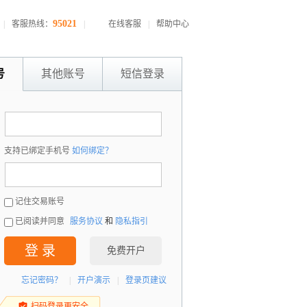
95021
|
客服热线：
|
在线客服
|
帮助中心
号
其他账号
短信登录
：
支持已绑定手机号
如何绑定？
：
记住交易账号
已阅读并同意
服务协议
和
隐私指引
登 录
免费开户
忘记密码？
|
开户演示
|
登录页建议
扫码登录更安全