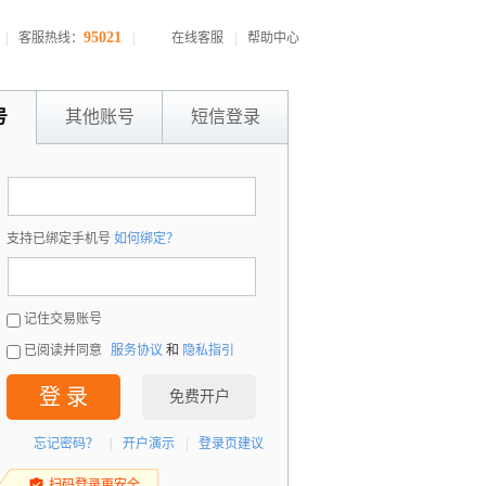
95021
|
客服热线：
|
在线客服
|
帮助中心
号
其他账号
短信登录
：
支持已绑定手机号
如何绑定？
：
记住交易账号
已阅读并同意
服务协议
和
隐私指引
登 录
免费开户
忘记密码？
|
开户演示
|
登录页建议
扫码登录更安全