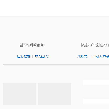
基金品种全覆盖
快捷开户 流畅交易
|
|
基金超市
热销基金
活期宝
手机客户