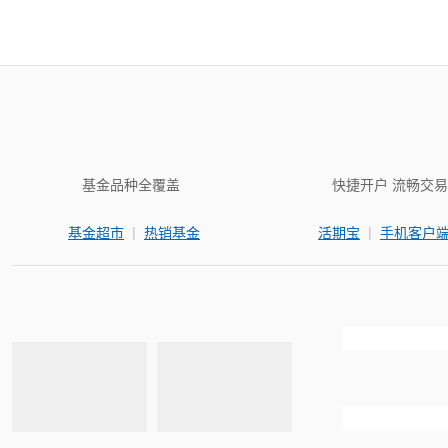
基金品种全覆盖
快捷开户 流畅交易
|
|
基金超市
热销基金
活期宝
手机客户