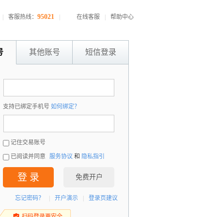
95021
|
客服热线：
|
在线客服
|
帮助中心
号
其他账号
短信登录
：
支持已绑定手机号
如何绑定？
：
记住交易账号
已阅读并同意
服务协议
和
隐私指引
登 录
免费开户
忘记密码？
|
开户演示
|
登录页建议
扫码登录更安全