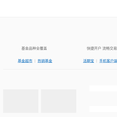
基金品种全覆盖
快捷开户 流畅交易
|
|
基金超市
热销基金
活期宝
手机客户