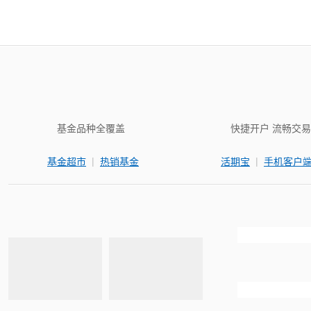
基金品种全覆盖
快捷开户 流畅交易
|
|
基金超市
热销基金
活期宝
手机客户