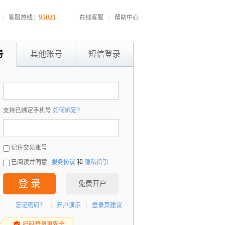
95021
|
客服热线：
|
在线客服
|
帮助中心
号
其他账号
短信登录
：
支持已绑定手机号
如何绑定？
：
记住交易账号
已阅读并同意
服务协议
和
隐私指引
登 录
免费开户
忘记密码？
|
开户演示
|
登录页建议
扫码登录更安全