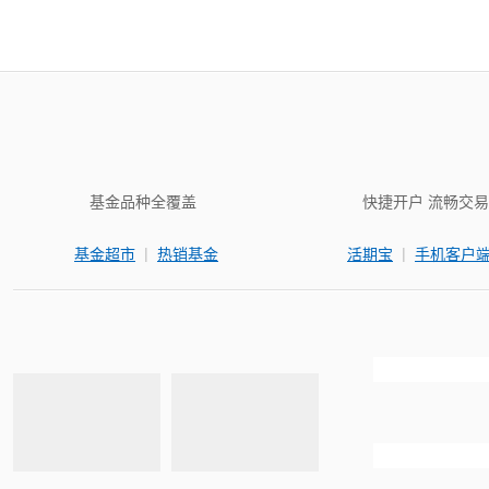
基金品种全覆盖
快捷开户 流畅交易
|
|
基金超市
热销基金
活期宝
手机客户