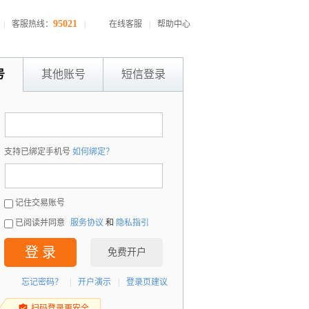
95021
|
客服热线：
|
在线客服
|
帮助中心
号
其他账号
短信登录
：
支持已绑定手机号
如何绑定？
：
记住交易账号
已阅读并同意
服务协议
和
隐私指引
登 录
免费开户
忘记密码？
|
开户演示
|
登录页建议
扫码登录更安全